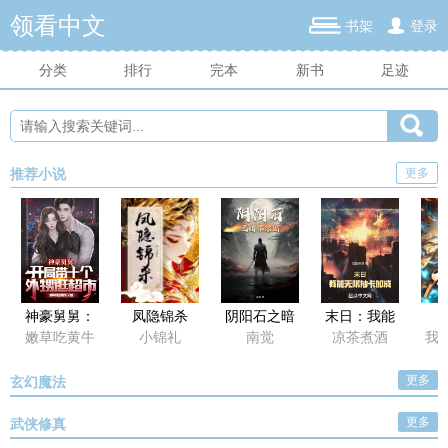
领看中文
书架
登录
分类
排行
完本
新书
足迹
更多
推荐小说
神豪舅舅：
凤隐锦杀
阴阳石之暗
末日：我能
开局带十个
怀琼琚
无限抽卡加
嫩草吃黄牛
小锦礼
南觉
凉茶煮酒
我
外甥逛超市
成
更多
玄幻魔法
更多
武侠修真