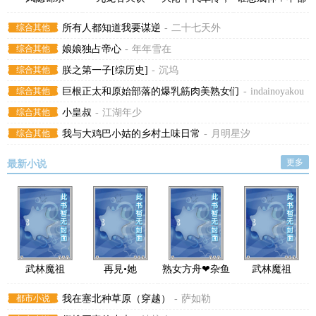
我为他一胎生四
是你们逼我的吗
综合其他
所有人都知道我要谋逆
-
二十七天外
宝
综合其他
娘娘独占帝心
-
年年雪在
综合其他
朕之第一子[综历史]
-
沉坞
综合其他
巨根正太和原始部落的爆乳筋肉美熟女们
-
indainoyakou
综合其他
小皇叔
-
江湖年少
综合其他
我与大鸡巴小姑的乡村土味日常
-
月明星汐
更多
最新小说
武林魔祖
再見•她
熟女方舟❤杂鱼
武林魔祖
德克萨斯＆母猪
都市小说
我在塞北种草原（穿越）
-
萨如勒
骑士锏的即堕！