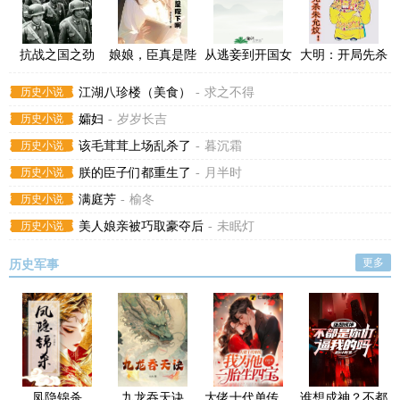
抗战之国之劲
娘娘，臣真是陛
从逃妾到开国女
大明：开局先杀
旅，从少将师长
下啊！
帝
朱允炆！
历史小说
江湖八珍楼（美食）
-
求之不得
起
历史小说
孀妇
-
岁岁长吉
历史小说
该毛茸茸上场乱杀了
-
暮沉霜
历史小说
朕的臣子们都重生了
-
月半时
历史小说
满庭芳
-
榆冬
历史小说
美人娘亲被巧取豪夺后
-
未眠灯
更多
历史军事
凤隐锦杀
九龙吞天诀
大佬十代单传，
谁想成神？不都