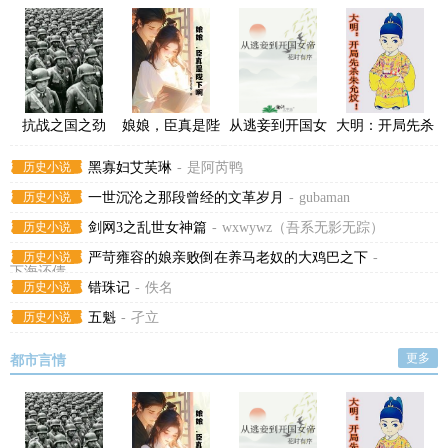
抗战之国之劲
娘娘，臣真是陛
从逃妾到开国女
大明：开局先杀
旅，从少将师长
下啊！
帝
朱允炆！
历史小说
黑寡妇艾芙琳
-
是阿芮鸭
起
历史小说
一世沉沦之那段曾经的文革岁月
-
gubaman
历史小说
剑网3之乱世女神篇
-
wxwywz（吾系无影无踪）
历史小说
严苛雍容的娘亲败倒在养马老奴的大鸡巴之下
-
下海还债
历史小说
错珠记
-
佚名
历史小说
五魁
-
孑立
更多
都市言情