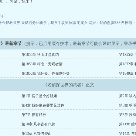
间……阿空，快来！
48）
千金拯救世界
天赋百分比斩杀，我反手攻速拉满
宅魔女
网游：我的盗窃SSS级
网游
者》最新章节
（提示：已启用缓存技术，最新章节可能会延时显示，登录
第1856章 秋山才是真凶
第1855
第1853章 柯南：旁观者清
第1852
第1850章 我怀疑、你先别怀疑
第1849
《名侦探世界的武者》正文
第1章 宫子是个好姐姐
第2章 喵
第4章 我好像在哪里见过你
第5章 明
第7章 很有精神！
第8章 没
第10章 凡事皆有代价
第11章 
第13章 八卦与登山
第14章 