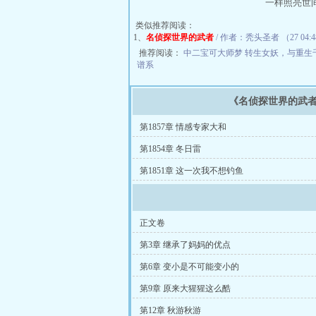
一样照亮世
类似推荐阅读：
1、
名侦探世界的武者
/ 作者：秃头圣者 （27 04:
推荐阅读：
中二宝可大师梦
转生女妖，与重生
谱系
《名侦探世界的武
第1857章 情感专家大和
第1854章 冬日雷
第1851章 这一次我不想钓鱼
正文卷
第3章 继承了妈妈的优点
第6章 变小是不可能变小的
第9章 原来大猩猩这么酷
第12章 秋游秋游