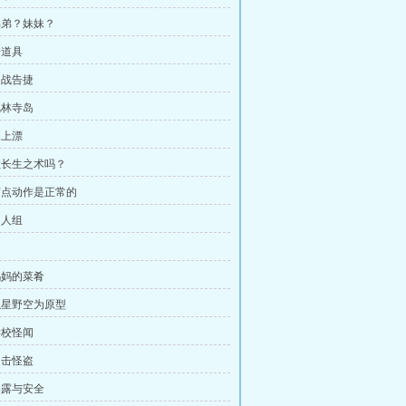
 弟弟？妹妹？
借道具
初战告捷
风林寺岛
水上漂
 教长生之术吗？
 有点动作是正常的
四人组
 妈妈的菜肴
 以星野空为原型
学校怪闻
追击怪盗
 暴露与安全