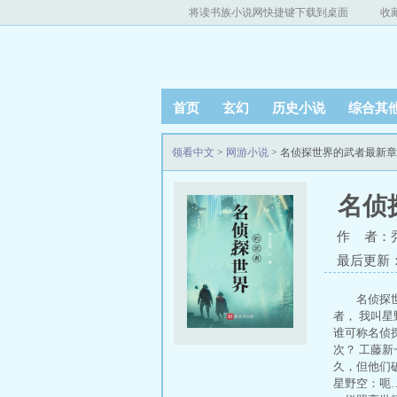
将读书族小说网快捷键下载到桌面
收
首页
玄幻
历史小说
综合其
领看中文
>
网游小说
> 名侦探世界的武者最新
名侦
作 者：
最后更新：20
名侦探
者， 我叫
谁可称名侦
次？ 工藤
久，但他们
星野空：呃