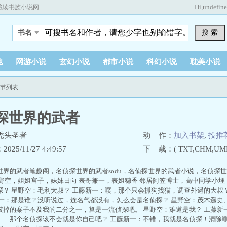
Hi,
undefin
藏读书族小说网
搜 索
书名
他
网游小说
玄幻小说
都市小说
科幻小说
耽美小说
章节列表
探世界的武者
秃头圣者
动 作：
加入书架
,
投推
25/11/27 4:49:57
下 载：( TXT,CHM,UMD,
世界的武者笔趣阁，名侦探世界的武者sodu，名侦探世界的武者小说，名侦探
星野空，姐姐宫子，妹妹日向 表哥兼一，表姐穗香 邻居阿笠博士，高中同学小埋
探？ 星野空：毛利大叔？ 工藤新一：噗，那个只会抓狗找猫，调查外遇的大叔
新一：那是谁？没听说过，连名气都没有，怎么会是名侦探？ 星野空：茂木遥史
破掉的案子不及我的二分之一，算是一流侦探吧。 星野空：难道是我？ 工藤新
……那个名侦探该不会就是你自己吧？ 工藤新一：不错，我就是名侦探！清除