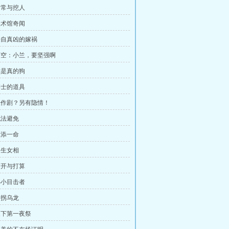
 日常与挖人
 美术馆奇闻
 来自真凶的嫁祸
 阿空：小兰，要坚强啊
 你是真的狗
 博士的道具
 恶作剧？另有隐情！
无法避免
又添一命
男生女相
 离开与打算
 小小目击者
诱拐乌龙
 天下第一夜祭