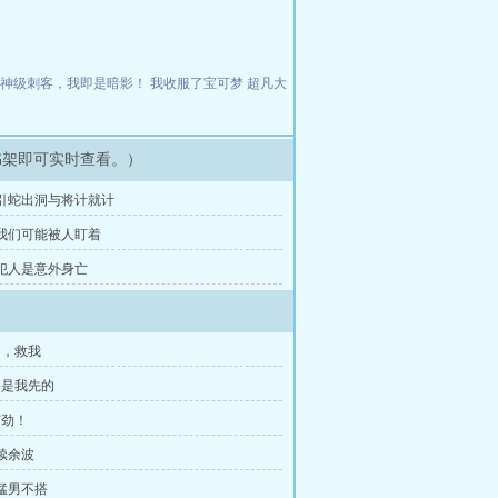
：神级刺客，我即是暗影！
我收服了宝可梦
超凡大
书架即可实时查看。）
章 引蛇出洞与将计就计
章 我们可能被人盯着
章 犯人是意外身亡
内，救我
明是我先的
有劲！
后续余波
与猛男不搭