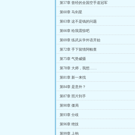
第57章 曾经的全国空手道冠军
第60章 马剑星
第63章 这不是钱的问题
第66章 给我震惊吧
第69章 练武从学外语开始
第72章 手下留情阿帕查
第75章 气势威慑
第78章 大师，我想……
第81章 新一来找
第84章 是意外？
第87章 照片到手
第90章 僵局
第93章 分歧
第96章 绝技
第99章 上钩