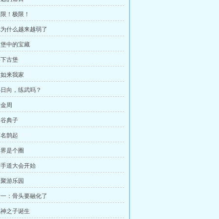
 极限！极限！
 你为什么越来越弱了
 古堡中的宝藏
买下古堡
 不如来我家
 小日向，练武吗？
黄金周
冈谷典子
声名鹊起
 世界是个圈
 空手道大会开始
 齐聚游乐园
 新一：骨头要融化了
 死神之子诞生