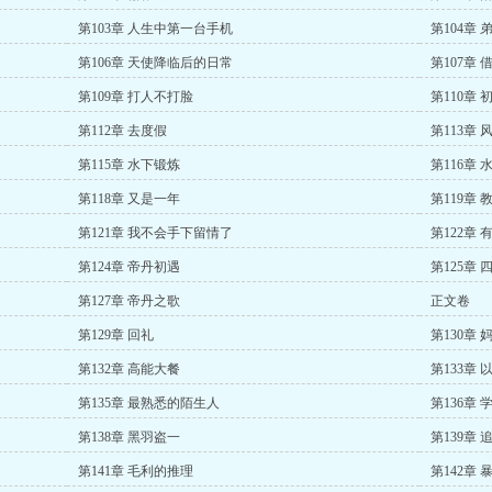
第103章 人生中第一台手机
第104章
第106章 天使降临后的日常
第107章 
第109章 打人不打脸
第110章 
第112章 去度假
第113章 
第115章 水下锻炼
第116章 
第118章 又是一年
第119章
第121章 我不会手下留情了
第122章
第124章 帝丹初遇
第125章 
第127章 帝丹之歌
正文卷
第129章 回礼
第130章
第132章 高能大餐
第133章
第135章 最熟悉的陌生人
第136章 
第138章 黑羽盗一
第139章 
第141章 毛利的推理
第142章