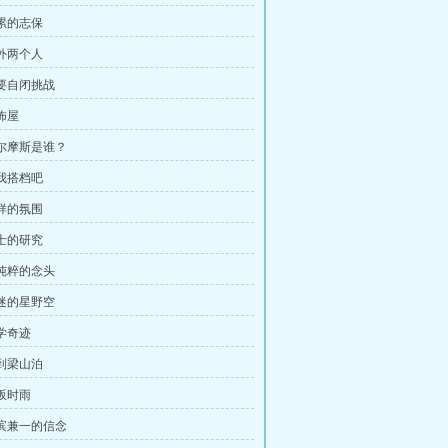
心累的志保
另外两个人
不要自闭挑战
怖屋
福尔摩斯是谁？
当我搭档吧
别样的氛围
博士的研究
最纯粹的念头
低迷的星野空
医学奇迹
初到梁山泊
香坂时雨
白滨兼一的信念