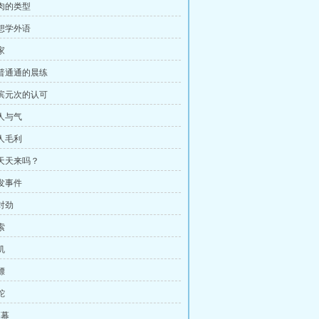
肌肉的类型
我想学外语
家
普普通通的晨练
白滨元次的认可
达人与气
鄙人毛利
能天天来吗？
突发事件
对劲
索
机
镖
蛇
落幕