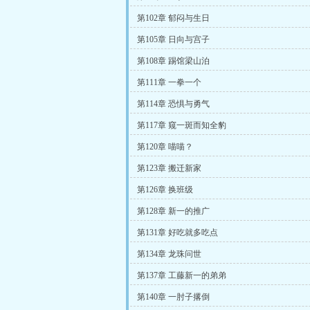
第102章 郁闷与生日
第105章 日向与宫子
第108章 踢馆梁山泊
第111章 一拳一个
第114章 恐惧与勇气
第117章 窥一斑而知全豹
第120章 喵喵？
第123章 搬迁新家
第126章 换班级
第128章 新一的推广
第131章 好吃就多吃点
第134章 龙珠问世
第137章 工藤新一的弟弟
第140章 一肘子撂倒