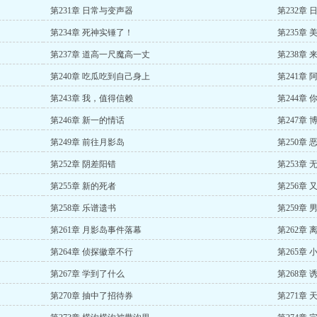
第231章 日常与变声器
第232章
第234章 死神实锤了！
第235章
第237章 道高一尺魔高一丈
第238章
第240章 吃瓜吃到自己身上
第241章
第243章 我，值得信赖
第244章
第246章 新一的情话
第247章
第249章 前往月影岛
第250章
第252章 阴差阳错
第253章 
第255章 新的死者
第256章 
第258章 乐谱遗书
第259章 
第261章 月影岛事件落幕
第262章
第264章 侦探徽章不行
第265章
第267章 学到了什么
第268章 
第270章 抽中了招待券
第271章