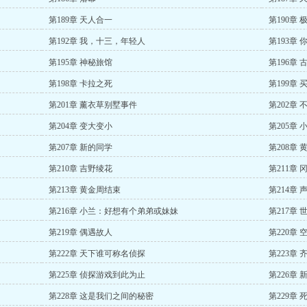
第189章 天人合一
第190章
第192章 我，十三，年轻人
第193章
第195章 神秘旅馆
第196章
第198章 卡拉之死
第199章 
第201章 薰衣草别墅事件
第202章
第204章 变大变小
第205章
第207章 新的同学
第208章 
第210章 吉野绫花
第211章 
第213章 黄金周结束
第214章 
第216章 小兰：好想有个弟弟或妹妹
第217章
第219章 偶遇故人
第220章
第222章 天下谁可称名侦探
第223章
第225章 侦探游戏到此为止
第226章
第228章 这是我们之间的秘密
第229章