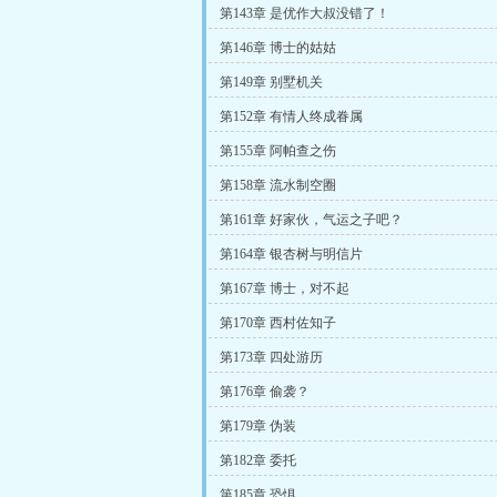
第143章 是优作大叔没错了！
第146章 博士的姑姑
第149章 别墅机关
第152章 有情人终成眷属
第155章 阿帕查之伤
第158章 流水制空圈
第161章 好家伙，气运之子吧？
第164章 银杏树与明信片
第167章 博士，对不起
第170章 西村佐知子
第173章 四处游历
第176章 偷袭？
第179章 伪装
第182章 委托
第185章 恐惧