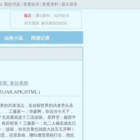
ed
我的书架
|
查看短信
|
查看资料
|
退出登录
留言：
通过邮件
、
站内短信
积分规则
解决跳到别的站
仙侠小说
阅读记录
荐票
,
直达底部
JAR,APK,HTML )
世界的武者顶点，名侦探世界的武者秃头圣
 …… 工藤新一：华森啊，你说当今天下，
？充其量就是个三流侦探。 星野空：服部平
、枪田郁美？ 工藤新一：此二人确实成名已
一：咳咳，你充其量也就跟大叔五五开啊！
罪恶，还原真相，哪怕遭受黑暗打击，我也