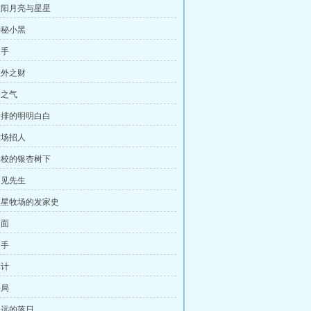
 太阳月亮与星星
神秘小黑
出手
意外之财
动之气
 安排的明明白白
牧场招人
 学校的银杏树下
边见先生
 五星牧场的发家史
照面
助手
算计
杀局
 久远的落日