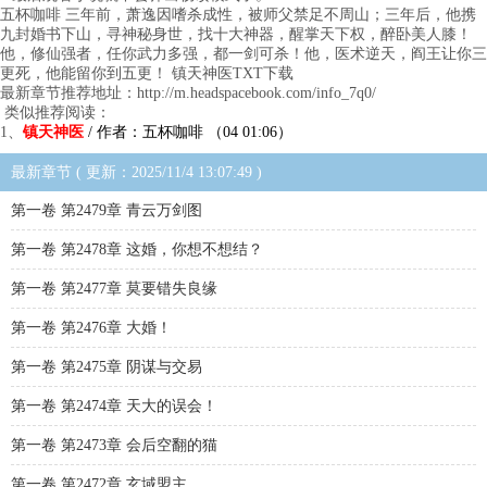
五杯咖啡 三年前，萧逸因嗜杀成性，被师父禁足不周山；三年后，他携
九封婚书下山，寻神秘身世，找十大神器，醒掌天下权，醉卧美人膝！
他，修仙强者，任你武力多强，都一剑可杀！他，医术逆天，阎王让你三
更死，他能留你到五更！ 镇天神医TXT下载
最新章节推荐地址：http://m.headspacebook.com/info_7q0/
类似推荐阅读：
1、
镇天神医
/ 作者：五杯咖啡 （04 01:06）
最新章节 ( 更新：2025/11/4 13:07:49 )
第一卷 第2479章 青云万剑图
第一卷 第2478章 这婚，你想不想结？
第一卷 第2477章 莫要错失良缘
第一卷 第2476章 大婚！
第一卷 第2475章 阴谋与交易
第一卷 第2474章 天大的误会！
第一卷 第2473章 会后空翻的猫
第一卷 第2472章 玄域盟主