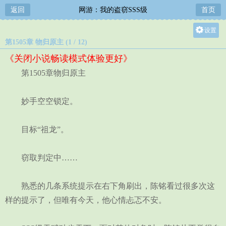
返回
网游：我的盗窃SSS级
首页
设置
第1505章 物归原主 (1 / 12)
关灯
《关闭小说畅读模式体验更好》
大
第1505章物归原主
中
小
妙手空空锁定。
目标“祖龙”。
窃取判定中……
熟悉的几条系统提示在右下角刷出，陈铭看过很多次这
样的提示了，但唯有今天，他心情忐忑不安。