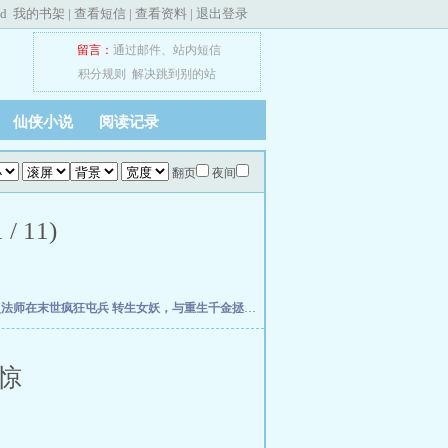
ed
我的书架
|
查看短信
|
查看资料
|
退出登录
留言：
通过邮件
、
站内短信
积分规则
解决跳到别的站
仙侠小说
阅读记录
翻页
夜间
 11)
灵法师在末世疯狂屯兵
转生女妖，与重生千金拯救世界
欢迎回档世界游戏
全民大航海
惊