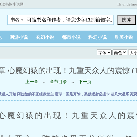
Hi,
undefin
藏读书族小说网
搜 索
书名
他
网游小说
玄幻小说
都市小说
科幻小说
耽美小说
章 心魔幻猿的出现！九重天众人的震惊 (1 /
上一章
章节目录
下一页
←
→
械猎人开始
阿拉德的不正经救世主
足球：国足开除，奖励远射必进卡
超凡大谱系
死
魔幻猿的出现！九重天众人的震