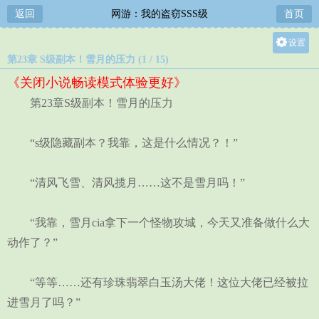
返回
网游：我的盗窃SSS级
首页
设置
第23章 S级副本！雪月的压力 (1 / 15)
关灯
《关闭小说畅读模式体验更好》
大
第23章S级副本！雪月的压力
中
小
“s级隐藏副本？我靠，这是什么情况？！”
“清风飞雪、清风揽月……这不是雪月吗！”
“我靠，雪月cia拿下一个怪物攻城，今天又准备做什么大
动作了？”
“等等……还有珍珠翡翠白玉汤大佬！这位大佬已经被拉
进雪月了吗？”