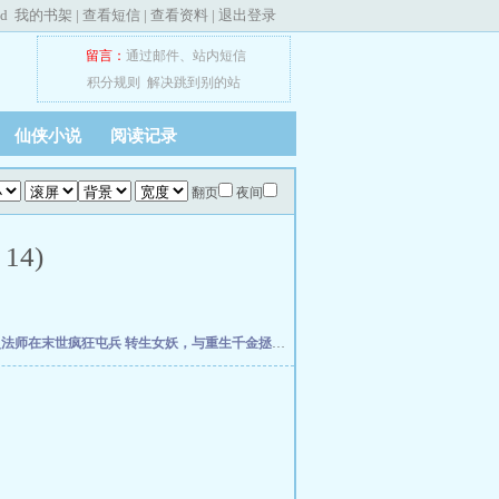
ed
我的书架
|
查看短信
|
查看资料
|
退出登录
留言：
通过邮件
、
站内短信
积分规则
解决跳到别的站
仙侠小说
阅读记录
翻页
夜间
14)
灵法师在末世疯狂屯兵
转生女妖，与重生千金拯救世界
欢迎回档世界游戏
伊塔之柱
全