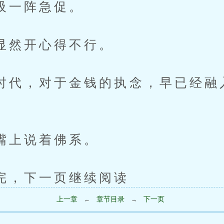
一阵急促。
开心得不行。
，对于金钱的执念，早已经融
上说着佛系。
下一页继续阅读
上一章
章节目录
下一页
←
→