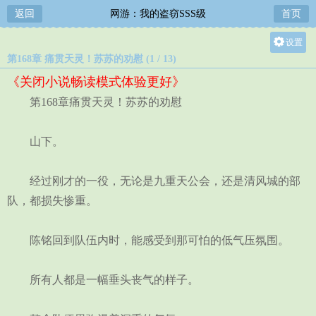
返回
网游：我的盗窃SSS级
首页
设置
第168章 痛贯天灵！苏苏的劝慰 (1 / 13)
关灯
《关闭小说畅读模式体验更好》
大
第168章痛贯天灵！苏苏的劝慰
中
小
山下。
经过刚才的一役，无论是九重天公会，还是清风城的部
队，都损失惨重。
陈铭回到队伍内时，能感受到那可怕的低气压氛围。
所有人都是一幅垂头丧气的样子。