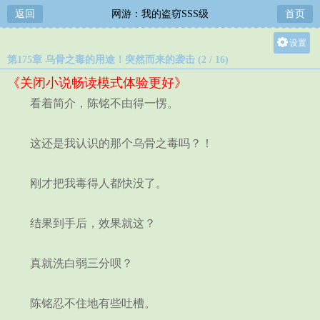
返回
网游：我的盗窃SSS级
首页
设置
第175章 乌骨之毒的用途！突然而来的袭击 (2 / 16)
关灯
《关闭小说畅读模式体验更好》
大
看着简介，陈铭不由得一愣。
中
小
这还是我认识的那个乌骨之毒吗？！
刚才把我毒得人都快没了。
结果到手后，效果就这？
真就洗白弱三分呗？
陈铭忍不住地有些吐槽。