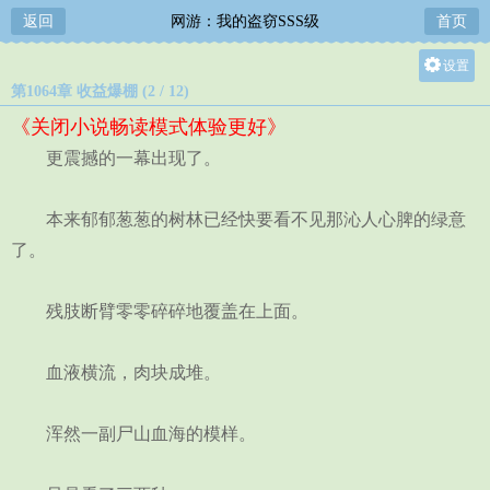
返回
网游：我的盗窃SSS级
首页
设置
第1064章 收益爆棚 (2 / 12)
关灯
《关闭小说畅读模式体验更好》
大
更震撼的一幕出现了。
中
小
本来郁郁葱葱的树林已经快要看不见那沁人心脾的绿意
了。
残肢断臂零零碎碎地覆盖在上面。
血液横流，肉块成堆。
浑然一副尸山血海的模样。