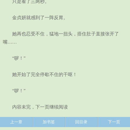
只是看了三两秒。
金贞妍就感到了一阵反胃。
她再也忍受不住，猛地一扭头，捂住肚子直接张开了
嘴……
“哕！”
她开始了完全停歇不住的干呕！
“哕！”
内容未完，下一页继续阅读
上一章
加书签
回目录
下一页