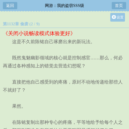
返回
网游：我的盗窃SSS级
首页
设置
第1132章 偷袭 (2 / 9)
关灯
《关闭小说畅读模式体验更好》
大
这是不久前陈铭自己琢磨出来的新玩法。
中
小
既然鬼魅幽影领域的核心就是控制感官……那么，何必
再通过各种感知上的错觉去营造幻想呢？
直接把他自己感受到的疼痛，原封不动地传递给那些人
不就好了？
果然。
在陈铭复制出那种专心的疼痛，平等地给予给每个人之