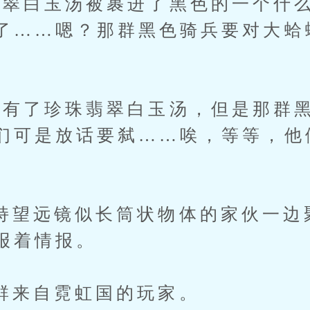
白玉汤被裹进了黑色的一个什么
了……嗯？那群黑色骑兵要对大蛤
了珍珠翡翠白玉汤，但是那群黑
们可是放话要弑……唉，等等，他
远镜似长筒状物体的家伙一边
报着情报。
自霓虹国的玩家。