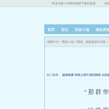
将读书族小说网快捷键下载到桌面
收
首页
玄幻
历史小说
综合其
领看中文
>
网游小说
>
网游：我的盗窃SSS级
>
热门推荐：
超级锋暴
柯南之我不是蛇精病
从机
“那群华夏