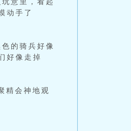
玩意里，看起
蟆动手了
色的骑兵好像
们好像走掉
聚精会神地观