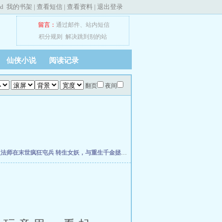
ed
我的书架
|
查看短信
|
查看资料
|
退出登录
留言：
通过邮件
、
站内短信
积分规则
解决跳到别的站
仙侠小说
阅读记录
翻页
夜间
灵法师在末世疯狂屯兵
转生女妖，与重生千金拯救世界
欢迎回档世界游戏
伊塔之柱
全