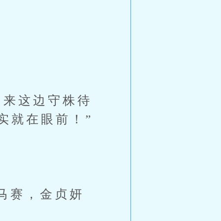
来这边守株待
实就在眼前！”
马赛，金贞妍