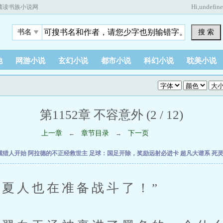
Hi,
undefin
藏读书族小说网
搜 索
书名
他
网游小说
玄幻小说
都市小说
科幻小说
耽美小说
第1152章 不容意外 (2 / 12)
上一章
章节目录
下一页
←
→
械猎人开始
阿拉德的不正经救世主
足球：国足开除，奖励远射必进卡
超凡大谱系
死
人也在准备战斗了！”