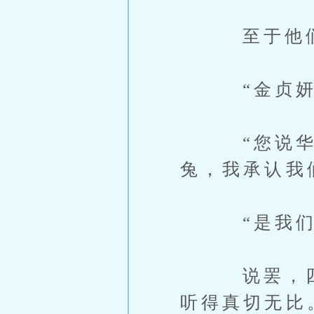
至于他们此
“金贞妍小
“您说华夏
兔，我承认我
“是我们错
说罢，四周
听得真切无比