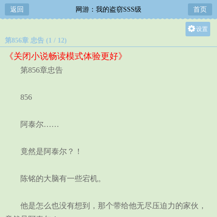
返回
网游：我的盗窃SSS级
首页
设置
第856章 忠告 (1 / 12)
关灯
《关闭小说畅读模式体验更好》
大
第856章忠告
中
小
856
阿泰尔……
竟然是阿泰尔？！
陈铭的大脑有一些宕机。
他是怎么也没有想到，那个带给他无尽压迫力的家伙，