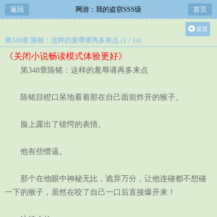
返回
网游：我的盗窃SSS级
首页
设置
第348章 陈铭：这样的羞辱请再多来点 (1 / 14)
关灯
《关闭小说畅读模式体验更好》
大
第348章陈铭：这样的羞辱请再多来点
中
小
陈铭目瞪口呆地看着那在自己面前炸开的猴子。
脸上露出了错愕的表情。
他有些懵逼。
那个在他眼中神秘无比，诡异万分，让他连碰都不想碰
一下的猴子，居然在咬了自己一口后直接爆开来！