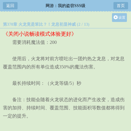
返回
网游：我的盗窃SSS级
首页
设置
第370章 火龙竟是笨比？！龙息初显神威 (2 / 13)
关灯
《关闭小说畅读模式体验更好》
大
需要消耗魔法值：200
中
小
使用后，火龙将对前方喷吐出一团灼热之龙息，对龙息
覆盖范围内的所有单位造成350%的魔法伤害。
最长持续时间：（火龙等级/5）秒
备注：技能会随着火龙状态的进化而产生改变，造成伤
害的加持、持续时间、覆盖范围、技能面积等数值都将得到
一定的提升。