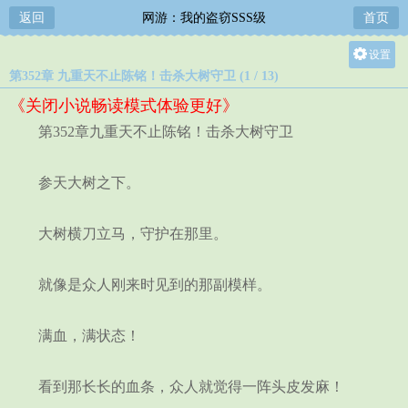
返回
网游：我的盗窃SSS级
首页
设置
第352章 九重天不止陈铭！击杀大树守卫 (1 / 13)
关灯
《关闭小说畅读模式体验更好》
大
第352章九重天不止陈铭！击杀大树守卫
中
小
参天大树之下。
大树横刀立马，守护在那里。
就像是众人刚来时见到的那副模样。
满血，满状态！
看到那长长的血条，众人就觉得一阵头皮发麻！