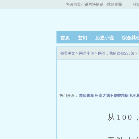
将读书族小说网快捷键下载到桌面
收
首页
玄幻
历史小说
综合其
领看中文
>
网游小说
>
网游：我的盗窃SSS级
>
热门推荐：
超级锋暴
柯南之我不是蛇精病
从机
从100，