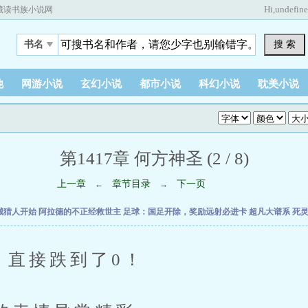
Hi,
undefin
藏读书族小说网
搜 索
书名
他
网游小说
玄幻小说
都市小说
科幻小说
耽美小说
第1417章 何方神圣 (2 / 8)
上一章
章节目录
下一页
←
→
械猎人开始
阿拉德的不正经救世主
足球：国足开除，奖励远射必进卡
超凡大谱系
死
直接跌到了0！