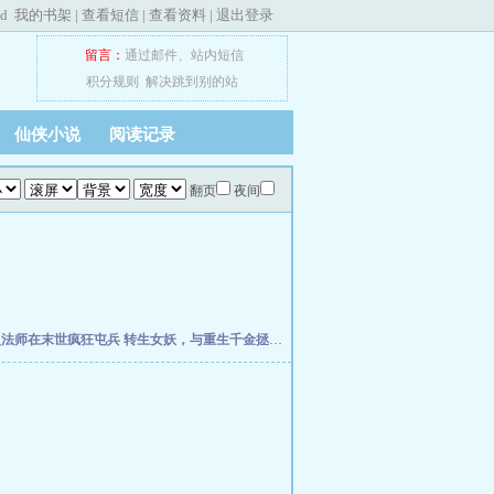
ed
我的书架
|
查看短信
|
查看资料
|
退出登录
留言：
通过邮件
、
站内短信
积分规则
解决跳到别的站
仙侠小说
阅读记录
翻页
夜间
灵法师在末世疯狂屯兵
转生女妖，与重生千金拯救世界
欢迎回档世界游戏
伊塔之柱
全