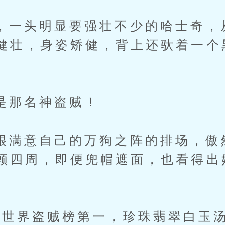
头明显要强壮不少的哈士奇，
健壮，身姿矫健，背上还驮着一个
那名神盗贼！
意自己的万狗之阵的排场，傲
顾四周，即便兜帽遮面，也看得出
界盗贼榜第一，珍珠翡翠白玉汤