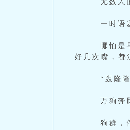
无数人的表
一时语塞着
哪怕是早就
好几次嘴，都
“轰隆隆
万狗奔腾
狗群，停在