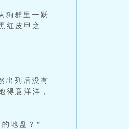
从狗群里一跃
黑红皮甲之
然出列后没有
她得意洋洋，
的地盘？”