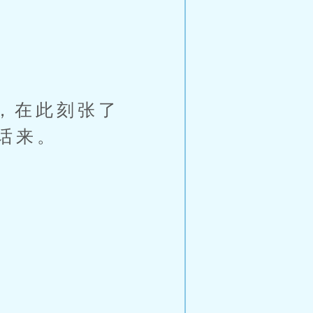
，在此刻张了
话来。