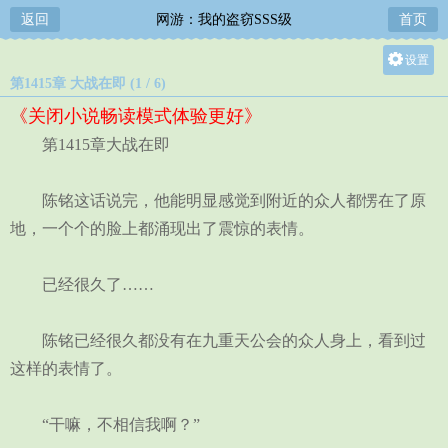
返回
网游：我的盗窃SSS级
首页
设置
第1415章 大战在即 (1 / 6)
关灯
《关闭小说畅读模式体验更好》
大
第1415章大战在即
中
小
陈铭这话说完，他能明显感觉到附近的众人都愣在了原
地，一个个的脸上都涌现出了震惊的表情。
已经很久了……
陈铭已经很久都没有在九重天公会的众人身上，看到过
这样的表情了。
“干嘛，不相信我啊？”