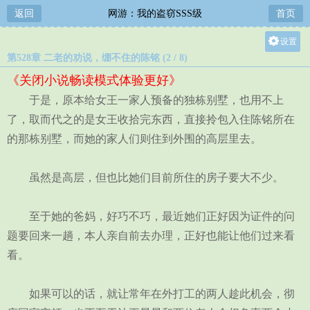
返回
网游：我的盗窃SSS级
首页
设置
第528章 二老的劝说，绷不住的陈铭 (2 / 8)
关灯
《关闭小说畅读模式体验更好》
大
于是，原本给女王一家人预备的独栋别墅，也用不上
中
了，取而代之的是女王收拾完东西，直接拎包入住陈铭所在
小
的那栋别墅，而她的家人们则住到外围的高层里去。
虽然是高层，但也比她们目前所住的房子要大不少。
至于她的爸妈，好巧不巧，最近她们正好因为证件的问
题要回来一趟，本人亲自前去办理，正好也能让他们过来看
看。
如果可以的话，就让常年在外打工的两人趁此机会，彻