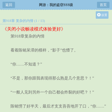
返回
网游：我的盗窃SSS级
首页
设置
第918章 复杂的内情 (1 / 13)
关灯
《关闭小说畅读模式体验更好》
大
第918章复杂的内情
中
小
看着陈铭呆滞的模样，“影子”也懵了。
“你……不知道？”
“不是，那你跟我表现得那么熟是几个意思？！”
“一般人见到另外一个自己都会炸裂的好吧？！”
陈铭愣了好半天，最后才支支吾吾地开了口，“你……”