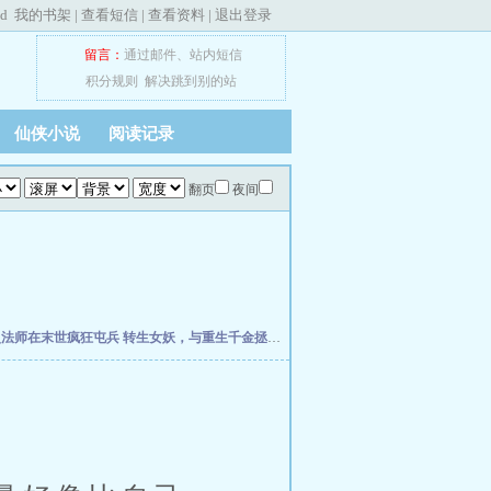
ed
我的书架
|
查看短信
|
查看资料
|
退出登录
留言：
通过邮件
、
站内短信
积分规则
解决跳到别的站
仙侠小说
阅读记录
翻页
夜间
灵法师在末世疯狂屯兵
转生女妖，与重生千金拯救世界
欢迎回档世界游戏
全民大航海