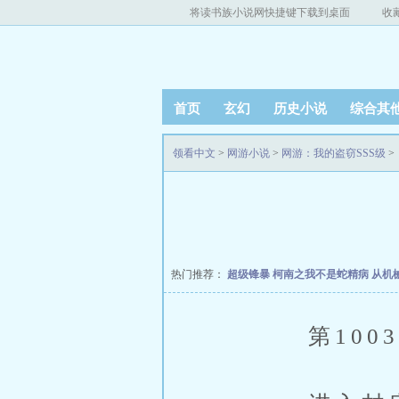
将读书族小说网快捷键下载到桌面
收
首页
玄幻
历史小说
综合其
领看中文
>
网游小说
>
网游：我的盗窃SSS级
>
热门推荐：
超级锋暴
柯南之我不是蛇精病
从机
第1003