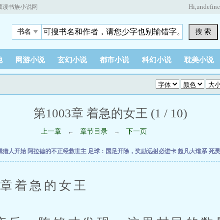
Hi,
undefin
藏读书族小说网
搜 索
书名
他
网游小说
玄幻小说
都市小说
科幻小说
耽美小说
第1003章 着急的女王 (1 / 10)
上一章
章节目录
下一页
←
→
械猎人开始
阿拉德的不正经救世主
足球：国足开除，奖励远射必进卡
超凡大谱系
死
章着急的女王