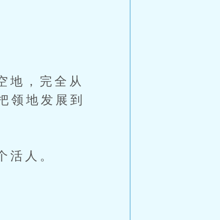
空地，完全从
把领地发展到
个活人。