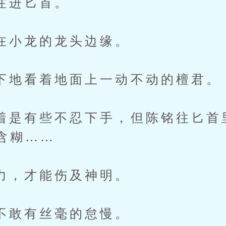
进匕首。
龙的龙头边缘。
看着地面上一动不动的檀君。
有些不忍下手，但陈铭往匕首
含糊……
才能伤及神明。
有丝毫的怠慢。