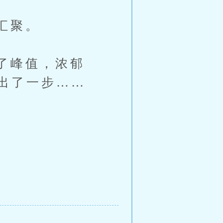
汇聚。
了峰值，浓郁
出了一步……