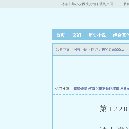
将读书族小说网快捷键下载到桌面
收
首页
玄幻
历史小说
综合其
领看中文
>
网游小说
>
网游：我的盗窃SSS级
>
热门推荐：
超级锋暴
柯南之我不是蛇精病
从机
第1220