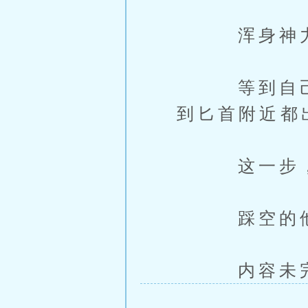
浑身神力滚
等到自己手
到匕首附近都
这一步，让
踩空的他直
内容未完，