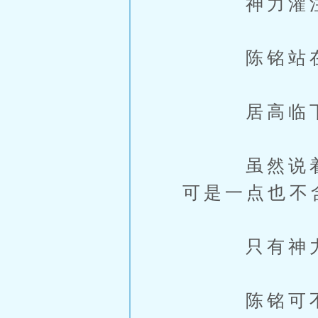
神力灌注
陈铭站在小
居高临下地
虽然说着是
可是一点也不
只有神力，
陈铭可不敢