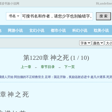
Hi,
undefin
藏读书族小说网
搜 索
书名
他
网游小说
玄幻小说
都市小说
科幻小说
耽美小说
第1220章 神之死 (1 / 10)
上一章
章节目录
下一页
←
→
械猎人开始
阿拉德的不正经救世主
足球：国足开除，奖励远射必进卡
超凡大谱系
死
章神之死