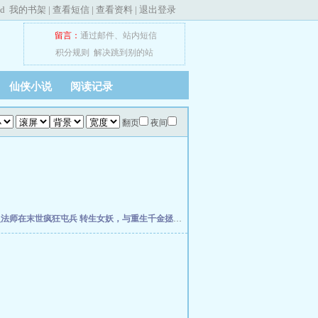
ed
我的书架
|
查看短信
|
查看资料
|
退出登录
留言：
通过邮件
、
站内短信
积分规则
解决跳到别的站
仙侠小说
阅读记录
翻页
夜间
灵法师在末世疯狂屯兵
转生女妖，与重生千金拯救世界
欢迎回档世界游戏
全民大航海