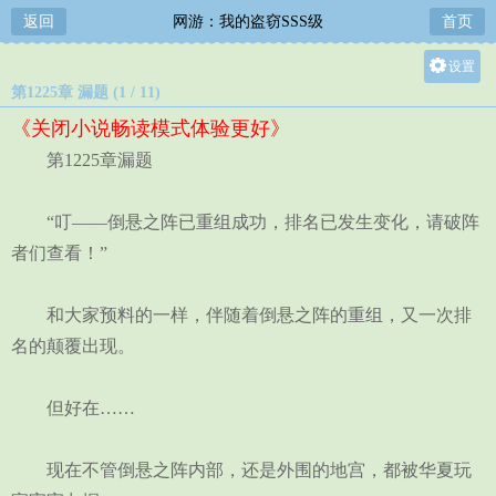
返回
网游：我的盗窃SSS级
首页
设置
第1225章 漏题 (1 / 11)
关灯
《关闭小说畅读模式体验更好》
大
第1225章漏题
中
小
“叮——倒悬之阵已重组成功，排名已发生变化，请破阵
者们查看！”
和大家预料的一样，伴随着倒悬之阵的重组，又一次排
名的颠覆出现。
但好在……
现在不管倒悬之阵内部，还是外围的地宫，都被华夏玩