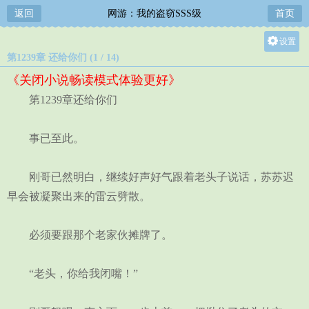
返回
网游：我的盗窃SSS级
首页
设置
第1239章 还给你们 (1 / 14)
关灯
《关闭小说畅读模式体验更好》
大
第1239章还给你们
中
小
事已至此。
刚哥已然明白，继续好声好气跟着老头子说话，苏苏迟
早会被凝聚出来的雷云劈散。
必须要跟那个老家伙摊牌了。
“老头，你给我闭嘴！”