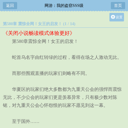
返回
网游：我的盗窃SSS级
首页
设置
第580章 震惊全网！女王的启发！ (1 / 14)
关灯
《关闭小说畅读模式体验更好》
大
第580章震惊全网！女王的启发！
中
小
蛇首乌名字由红转绿的过程，看得在场之人激动无比。
而那些围观直播的玩家们则略有不同。
华夏区的玩家们绝大多数都为九重天公会的强悍而震惊
无比，不少公会的玩家们更是羡慕异常，只有极少数对陈
铭，对九重天公会心怀怨恨的玩家不愿见到这一幕。
至于国外……