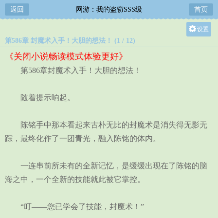
返回
网游：我的盗窃SSS级
首页
设置
第586章 封魔术入手！大胆的想法！ (1 / 12)
关灯
《关闭小说畅读模式体验更好》
大
第586章封魔术入手！大胆的想法！
中
小
随着提示响起。
陈铭手中那本看起来古朴无比的封魔术是消失得无影无
踪，最终化作了一团青光，融入陈铭的体内。
一连串前所未有的全新记忆，是缓缓出现在了陈铭的脑
海之中，一个全新的技能就此被它掌控。
“叮——您已学会了技能，封魔术！”