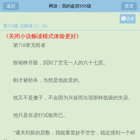
返回
网游：我的盗窃SSS级
首页
设置
第718章 无暗者 (1 / 10)
关灯
《关闭小说畅读模式体验更好》
大
第718章无暗者
中
小
陈铭睁开眼，回到了空无一人的六十七层。
刚才被秒杀，当然是他故意的。
他又不是傻子，不会因为兴奋而出现那样低级的失误。
他只是在进行试验而已。
“通关到新的层数，我能重置妙手空空，稳定摸到一个碎