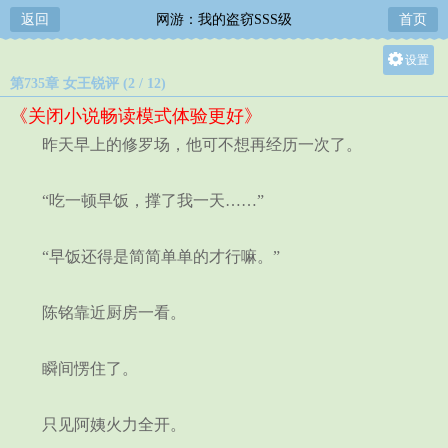
返回
网游：我的盗窃SSS级
首页
设置
第735章 女王锐评 (2 / 12)
关灯
《关闭小说畅读模式体验更好》
大
昨天早上的修罗场，他可不想再经历一次了。
中
小
“吃一顿早饭，撑了我一天……”
“早饭还得是简简单单的才行嘛。”
陈铭靠近厨房一看。
瞬间愣住了。
只见阿姨火力全开。