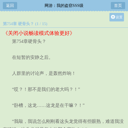
返回
网游：我的盗窃SSS级
首页
设置
第754章 硬骨头？ (1 / 15)
关灯
《关闭小说畅读模式体验更好》
大
第754章硬骨头？
中
小
在短暂的安静之后。
人群里的讨论声，是轰然炸响！
“哎？！那不是我们的老大吗？！”
“卧槽，这龙……这龙是在干嘛？！”
“我敲，我说怎么刚刚看这头龙觉得有些眼熟，难道我没