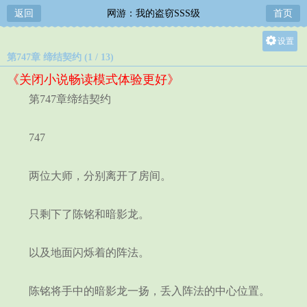
返回
网游：我的盗窃SSS级
首页
设置
第747章 缔结契约 (1 / 13)
关灯
《关闭小说畅读模式体验更好》
大
第747章缔结契约
中
小
747
两位大师，分别离开了房间。
只剩下了陈铭和暗影龙。
以及地面闪烁着的阵法。
陈铭将手中的暗影龙一扬，丢入阵法的中心位置。