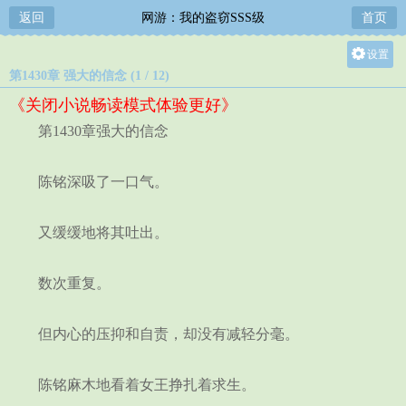
返回
网游：我的盗窃SSS级
首页
设置
第1430章 强大的信念 (1 / 12)
关灯
《关闭小说畅读模式体验更好》
大
第1430章强大的信念
中
小
陈铭深吸了一口气。
又缓缓地将其吐出。
数次重复。
但内心的压抑和自责，却没有减轻分毫。
陈铭麻木地看着女王挣扎着求生。