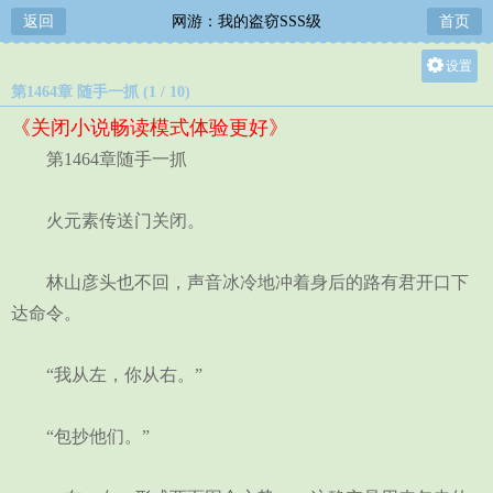
返回
网游：我的盗窃SSS级
首页
设置
第1464章 随手一抓 (1 / 10)
关灯
《关闭小说畅读模式体验更好》
大
第1464章随手一抓
中
小
火元素传送门关闭。
林山彦头也不回，声音冰冷地冲着身后的路有君开口下
达命令。
“我从左，你从右。”
“包抄他们。”