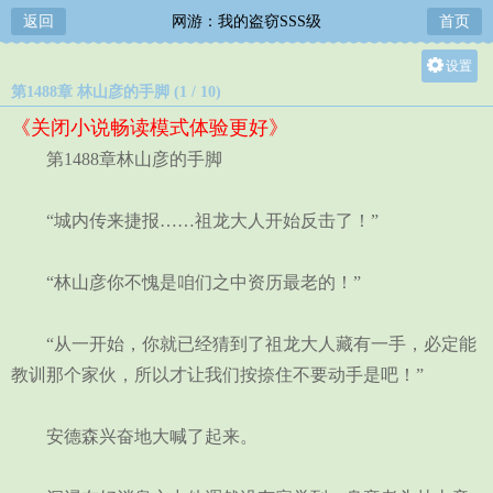
返回
网游：我的盗窃SSS级
首页
设置
第1488章 林山彦的手脚 (1 / 10)
关灯
《关闭小说畅读模式体验更好》
大
第1488章林山彦的手脚
中
小
“城内传来捷报……祖龙大人开始反击了！”
“林山彦你不愧是咱们之中资历最老的！”
“从一开始，你就已经猜到了祖龙大人藏有一手，必定能
教训那个家伙，所以才让我们按捺住不要动手是吧！”
安德森兴奋地大喊了起来。