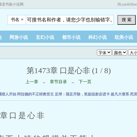
Hi,
undefin
藏读书族小说网
搜 索
书名
他
网游小说
玄幻小说
都市小说
科幻小说
耽美小说
第1473章 口是心非 (1 / 8)
上一章
章节目录
下一页
←
→
械猎人开始
阿拉德的不正经救世主
足球：国足开除，奖励远射必进卡
超凡大谱系
死
章口是心非