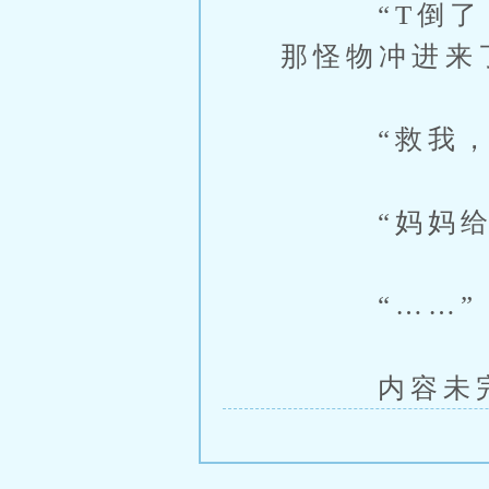
“T倒了！
那怪物冲进来
“救我，快
“妈妈给口
“……”
内容未完，