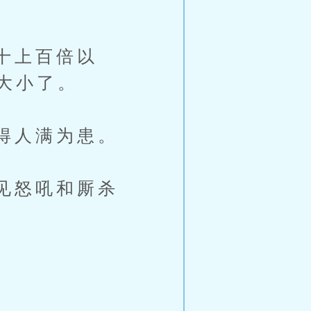
十上百倍以
大小了。
得人满为患。
见怒吼和厮杀