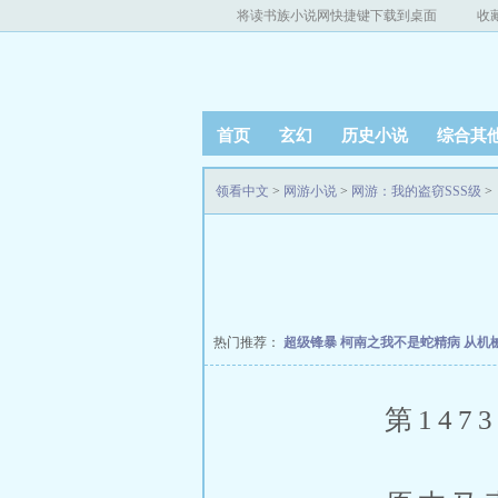
将读书族小说网快捷键下载到桌面
收
首页
玄幻
历史小说
综合其
领看中文
>
网游小说
>
网游：我的盗窃SSS级
>
热门推荐：
超级锋暴
柯南之我不是蛇精病
从机
第1473