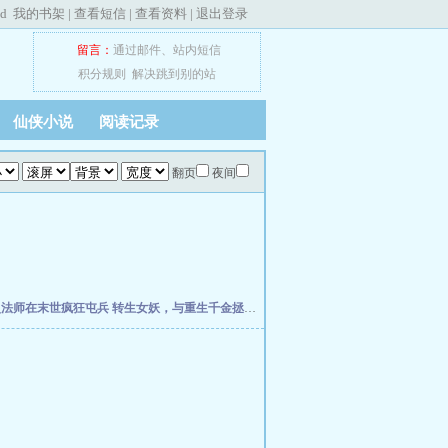
ed
我的书架
|
查看短信
|
查看资料
|
退出登录
留言：
通过邮件
、
站内短信
积分规则
解决跳到别的站
仙侠小说
阅读记录
翻页
夜间
灵法师在末世疯狂屯兵
转生女妖，与重生千金拯救世界
欢迎回档世界游戏
全民大航海