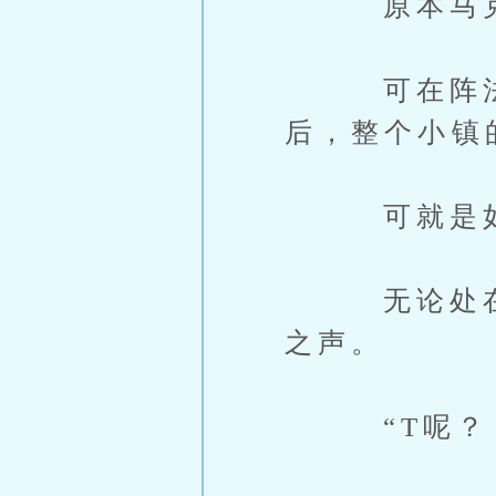
原本马克西
可在阵法破
后，整个小镇
可就是如此
无论处在哪
之声。
“T呢？！